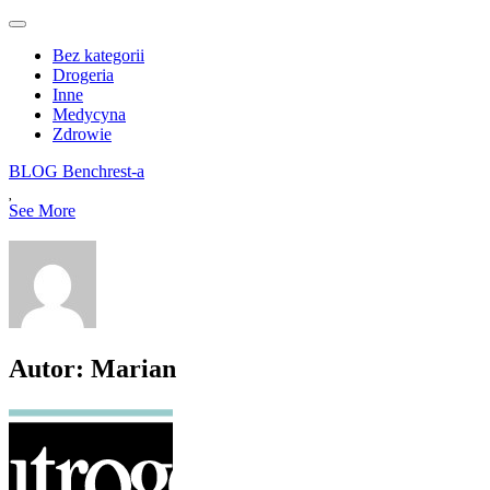
Main
Skip
to
menu
Bez kategorii
content
Drogeria
Inne
Medycyna
Zdrowie
BLOG Benchrest-a
See More
Autor:
Marian