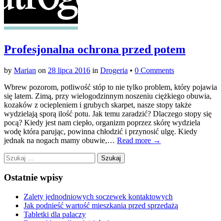
Profesjonalna ochrona przed potem
by
Marian
on
28 lipca 2016
in
Drogeria
•
0 Comments
Wbrew pozorom, potliwość stóp to nie tylko problem, który pojawia
się latem. Zimą, przy wielogodzinnym noszeniu ciężkiego obuwia,
kozaków z ociepleniem i grubych skarpet, nasze stopy także
wydzielają sporą ilość potu. Jak temu zaradzić? Dlaczego stopy się
pocą? Kiedy jest nam ciepło, organizm poprzez skórę wydziela
wodę która parując, powinna chłodzić i przynosić ulgę. Kiedy
jednak na nogach mamy obuwie,…
Read more →
Szukaj:
Ostatnie wpisy
Zalety jednodniowych soczewek kontaktowych
Jak podnieść wartość mieszkania przed sprzedażą
Tabletki dla palaczy